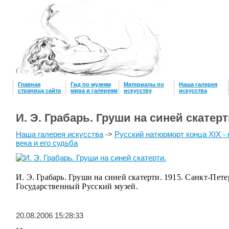
Главная
Гид по музеям
Материалы по
Наша галерея
страница сайта
мира и галереям
искусству
искусcтва
И. Э. Грабарь. Груши на синей скатерт
Наша галерея искусства
->
Русский натюрморт конца XIX -
века и его судьба
И. Э. Грабарь. Груши на синей скатерти. 1915.
Санкт-Пете
Государственный Русский музей.
20.08.2006 15:28:33