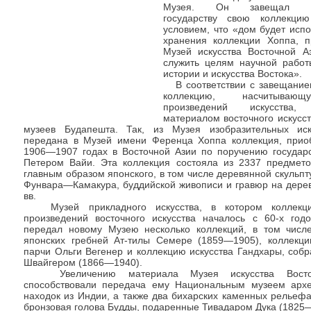
Музея. Он завещал ве
государству свою коллекц
условием, что «дом будет исп
хранения коллекции Хоппа, 
Музей искусства Восточной А
служить целям научной работ
истории и искусства Востока».
В соответствии с завещание
коллекцию, насчитыва
произведений искусства,
материалом восточного искусст
музеев Будапешта. Так, из Музея изобразительных ис
передана в Музей имени Ференца Хоппа коллекция, прио
1906—1907 годах в Восточной Азии по поручению государ
Петером Вайи. Эта коллекция состояла из 2337 предметов
главным образом японского, в том числе деревянной скульп
Фунвара—Камакура, буддийской живописи и гравюр на дерев
вв.
Музей прикладного искусства, в котором коллекци
произведений восточного искусства началось с 60-х годо
передал новому Музею несколько коллекций, в том числ
японских гребней Ат-тилы Семере (1859—1905), коллекци
парчи Ольги Вегенер и коллекцию искусства Гандхары, соб
Швайгером (1866—1940).
Увеличению материала Музея искусства Восто
способствовали передача ему Национальным музеем архе
находок из Индии, а также два бихарских каменных рельеф
бронзовая голова Будды, подаренные Тивадаром Дука (1825