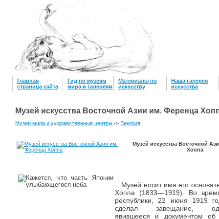
Главная
Гид по музеям
Материалы по
Наша галерея
страница сайта
мира и галереям
искусству
искусcтва
Музей искусства Восточной Азии им. Ференца Хоп
Музеи мира и художественные центры
->
Венгрия
Музей искусства Восточной Ази
Хоппа
Музей носит имя его основат
Хоппа (1833—1919). Во врем
республики, 22 июня 1919 г
сделал завещание, одн
явившееся и документом об