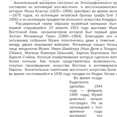
Значительный материал поступил из Этнографического му
составлен из коллекций юго-восточно- и восточноазиатског
которую Янош Ксантус (1825—1894) приобрел во время эксп
—1870 годов, из коллекции китайской бронзы графа Енё 
1906) и из коллекции предметов японского искусства Аладар
Расширенный таким образом музейный материал был 
первой открывшейся 23 апреля 1923 года выставке Музе
Восточной Азии, организатором которой был первый дир
Золтан Фельвинци Такач (1880—1964). Благодаря его 
энтузиазму собрания Музея пополнялись даже в тяжелые 
между двумя мировыми войнами. Фельвинци нашел боль
лице меценатов Музея: Имре Швайгера (Нью-Дели и Лондон)
(Пекин), Матяша Компора (Шанхай), барона Берталана Хат
Ауреля Стайна, богатые пожертвования которых сделали ма
более полным. Как только представлялась возможность
покупал произведения искусства Востока в антиквариат
Европы. Значительные памятники восточного искусства был
во время состоявшейся в 1936 году поездки по Индии, Китаю 
Во время осады
Будапешта
(декабрь 1944
года — февраль
1945 года) Музей
довольно сильно
пострадал. Но за
прошедшие с того
времени годы
материал его