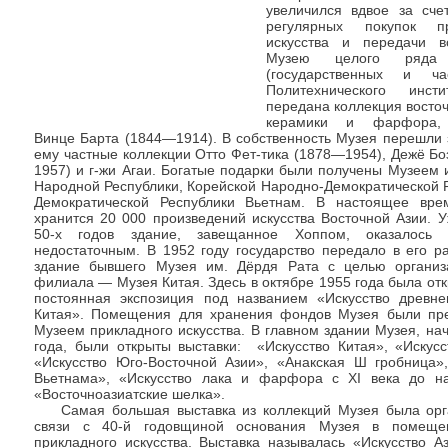
увеличился вдвое за сче
регулярных покупок пр
искусства и передачи в
Музею целого ряда 
(государственных и ча
Политехнического инст
передана коллекция восто
керамики и фарфора,
Винце Барта (1844—1914). В собственность Музея перешли
ему частные коллекции Отто Фет-тика (1878—1954), Дежё Б
1957) и г-жи Агаи. Богатые подарки были получены Музеем 
Народной Республики, Корейской Народно-Демократической 
Демократической Республики Вьетнам. В настоящее вр
хранится 20 000 произведений искусства Восточной Азии. 
50-х годов здание, завещанное Хоппом, оказалось
недостаточным. В 1952 году государство передало в его р
здание бывшего Музея им. Дёрдя Рата с целью органи
филиала — Музея Китая. Здесь в октябре 1955 года была от
постоянная экспозиция под названием «Искусство древне
Китая». Помещения для хранения фондов Музея были пр
Музеем прикладного искусства. В главном здании Музея, на
года, были открыты выставки: «Искусство Китая», «Искусс
«Искусство Юго-Восточной Азии», «Анакская Ш гробница»,
Вьетнама», «Искусство лака и фарфора с XI века до н
«Восточноазиатские шелка».
Самая большая выставка из коллекций Музея была орг
связи с 40-й годовщиной основания Музея в помеще
прикладного искусства. Выставка называлась «Искусство А