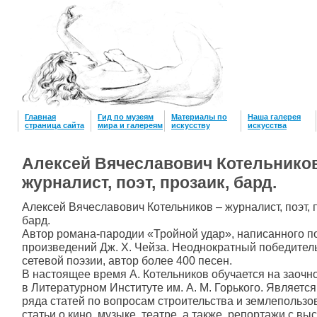
Главная
Гид по музеям
Материалы по
Наша галерея
страница сайта
мира и галереям
искусству
искусcтва
Алексей Вячеславович Котельников
журналист, поэт, прозаик, бард.
Алексей Вячеславович Котельников – журналист, поэт, 
бард.
Автор романа-пародии «Тройной удар», написанного п
произведений Дж. Х. Чейза. Неоднократный победител
сетевой поэзии, автор более 400 песен.
В настоящее время А. Котельников обучается на заочн
в Литературном Институте им. А. М. Горького. Являетс
ряда статей по вопросам строительства и землепользо
статьи о кино, музыке, театре, а также репортажи с выс