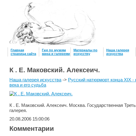
Главная
Гид по музеям
Материалы по
Наша галерея
страница сайта
мира и галереям
искусству
искусcтва
К . Е. Маковский. Алексеич.
Наша галерея искусства
->
Русский натюрморт конца XIX -
века и его судьба
К . Е. Маковский. Алексеич. Москва. Государственная Трет
галерея.
20.08.2006 15:00:06
Комментарии