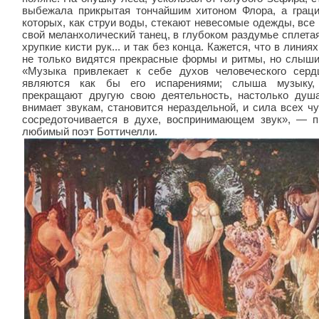
выбежала прикрытая тончайшим хитоном Флора, а граци
которых, как струи воды, сте­кают невесомые одежды, вс
свой ме­ланхолический танец, в глубоком раздумье спле­та
хрупкие кисти рук... и так без конца. Кажется, что в линия
не только видятся прекрасные формы и ритмы, но слыши
«Музыка привлекает к себе духов человеческого серд
являются как бы его испарениями; слыша музыку,
прекращают другую свою деятельность, настолько душа
внимает звукам, ста­новится нераздельной, и сила всех ч
сосредоточивается в духе, воспринимающем звук», — п
любимый поэт Ботти­челли.