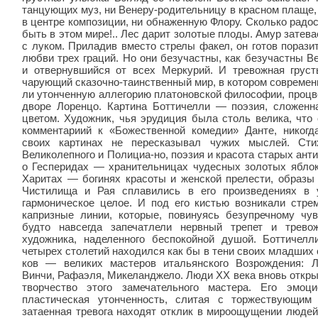
танцующих муз, ни Венеру-родительницу в красном плаще
в центре композиции, ни обнаженную Флору. Сколько радо
быть в этом мире!.. Лес дарит золотые плоды. Амур затева
с луком. Приладив вместо стрелы факел, он готов пораз
любви трех граций. Но они безучастны, как безучастны Ве
и отвернувшийся от всех Меркурий. И тревож­ная груст
чарующий сказочно-таин­ственный мир, в котором современ
ли утонченную аллегорию платоновской фило­софии, проц
дворе Лоренцо. Картина Боттичелли — поэзия, сложенн
цветом. Художник, чья эрудиция была столь велика, что
комментариий к «Бо­жественной комедии» Данте, никогда
своих картинах не пересказывал чужих мыслей. Сти
Великолепного и Полициа-но, поэзия и красота старых ан
о Гесперидах — хранительницах чудесных золо­тых яблок
Харитах — богинях кра­соты и женской прелести, образы
Чистилища и Рая сплавились в его произведе­ниях в 
гармоническое целое. И под его кистью возникали стре
каприз­ные линии, которые, повинуясь безупречному чув
будто навсегда запечатлели нерв­ный трепет и трев
художника, на­деленного беспокойной душой. Боттичелл
четырех столетий находил­ся как бы в тени своих младших
ков — великих мастеров итальянского Возрож­дения: 
Винчи, Рафаэля, Микеланджело. Люди XX века вновь откр
творчество этого замечательного мастера. Его эмоц
пластическая утонченность, слитая с торжествующим
затаенная тревога находят отклик в мироощущении людей