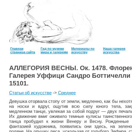
Главная
Гид по музеям
Материалы по
Наша галерея
страница сайта
мира и галереям
искусству
искусcтва
АЛЛЕГОРИЯ ВЕСНЫ. Ок. 1478. Флоре
Галерея Уффици Сандро Боттичелли
15101.
Статьи об искусстве
->
Среднее
Девушка оторвала стопу от земли, медленно, как бы нехот
на носки и вдруг, ощутив всю силу юного тела, зак
медленном танце, увлекая за собой подруг — двух печаль
Их движение вмиг оживило темные кулисы таинственного
танца пробудил к жизни Венеру и Весну. Рожденные 
фантазией художника, появились они здесь, на зелен
поляне. На опушку леса, ускользая от голубого Зефира, 