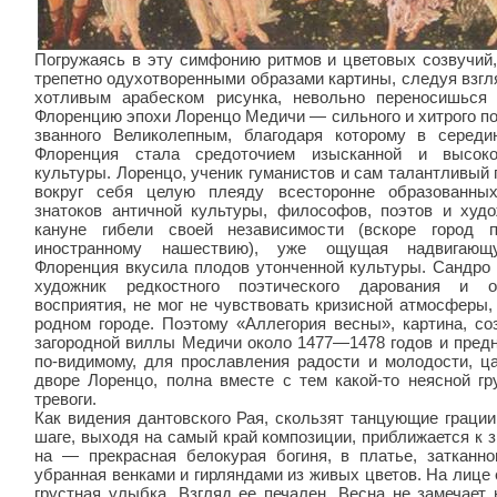
Погружаясь в эту симфонию ритмов и цветовых созвучий,
трепетно одухотворенны­ми образами картины, следуя взгл
хотливым арабеском рисунка, невольно перено­сишьс
Флоренцию эпохи Лоренцо Медичи — сильного и хитрого по
званного Великолепным, благодаря которому в серед
Флоренция стала средото­чием изысканной и высоко
культуры. Лоренцо, ученик гуманистов и сам талантливый 
вокруг себя целую плеяду всесторон­не образованн
знатоков античной культуры, философов, поэтов и худо
кануне гибели своей независимости (вскоре город п
иностранному нашествию), уже ощущая надвигающ
Флоренция вку­сила плодов утонченной культуры. Сандро
художник редкостного поэти­ческого дарования и об
восприятия, не мог не чувствовать кризисной атмосферы,
родном городе. Поэтому «Аллегория весны», картина, со
загородной вил­лы Медичи около 1477—1478 годов и предн
по-видимому, для прославления радости и молодости, ц
дворе Лоренцо, пол­на вместе с тем какой-то неясной г
тревоги.
Как видения дантовского Рая, скользят танцую­щие граци
шаге, выходя на самый край композиции, приближается к 
на — прекрасная белокурая богиня, в платье, затканно
убранная венками и гир­ляндами из живых цветов. На лице
грустная улыбка. Взгляд ее печален. Весна не за­мечает