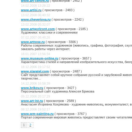
www.art-centre.ru
( просмотров - 2402 )
14.02.2008 13:28:22
www.artisi.ru
( просмотров - 2483 )
13.02.2008 06:40:32
www.cheveriova.ru
( просмотров - 2242 )
13.02.2008 05:32:07
www.artgorizont.com
( просмотров - 2185 )
Художники: классики и современники
07.02.2007 08:48:26
www.artnow.ru
( просмотров - 3306 )
Работы современных художников (живопись, графика, фотография, скул
заказать работы через интернет.
18.01.2007 13:56:34
www.museum-online.ru
( просмотров - 3657 )
Характеристика стилей и направлений изобразительного искусства, био
18.12.2006 19:17:52
www.staratel.com
( просмотров - 2487 )
Сайт представляет собой крупное собрание русской и зарубежной живоп
творчестве...
14.12.2006 16:58:39
www.brikov.ru
( просмотров - 3427 )
Персональный сайт художника Алексея Брикова
09.12.2006 20:17:29
www.art-ist.ru
( просмотров - 2589 )
Анастасия Игоревна Хохрякова - художник-живописец, монументалист, 
08.12.2006 19:52:17
www.wm-painting.ru
( просмотров - 3767 )
Портал современная мировая живопись предоставляет своим читателям 
1
2