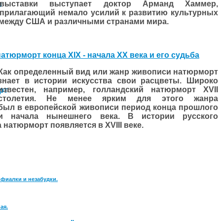
выставки выступает доктор Арманд Хаммер,
прилагающий немало усилий к развитию культурных
между США и различными странами мира.
атюрморт конца XIX - начала XX века и его судьба
Как определенный вид или жанр живописи натюрморт
знает в истории искусства свои расцветы. Широко
известен, например, голландский натюрморт
XVII
столетия. Не менее ярким для этого жанра
был в европейской живописи период конца прош­лого
и начала нынешнего века. В истории русского
а натюрморт появляется в
XVIII
веке.
 фиалки и незабудки.
ая.