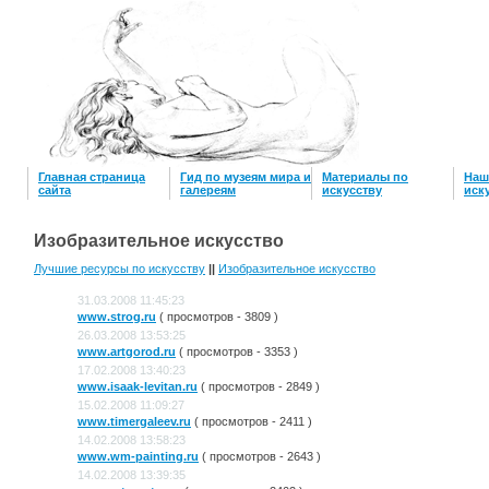
Главная страница
Гид по музеям мира и
Материалы по
Наш
сайта
галереям
искусству
иск
Изобразительное искусство
Лучшие ресурсы по искусству
||
Изобразительное искусство
31.03.2008 11:45:23
www.strog.ru
( просмотров - 3809 )
26.03.2008 13:53:25
www.artgorod.ru
( просмотров - 3353 )
17.02.2008 13:40:23
www.isaak-levitan.ru
( просмотров - 2849 )
15.02.2008 11:09:27
www.timergaleev.ru
( просмотров - 2411 )
14.02.2008 13:58:23
www.wm-painting.ru
( просмотров - 2643 )
14.02.2008 13:39:35