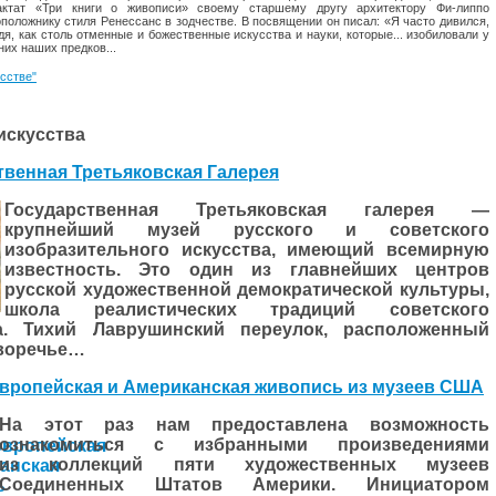
ктат «Три книги о жи­вописи» своему старшему другу архитектору Фи-липпо
положнику стиля Ре­нессанс в зодчестве. В посвящении он писал: «Я часто дивился,
дя, как столь отменные и божественные искусства и науки, ко­торые... изобиловали у
их наших предков...
усстве"
искусства
твенная Третьяковская Галерея
Государственная Третьяковская галерея —
крупнейший музей русского и советского
изобразительного искусства, имеющий всемирную
известность. Это один из главнейших центров
русской художественной демократической культуры,
школа реалистических традиций советского
ва. Тихий Лаврушинский переулок, расположенный
воречье…
вропейская и Американская живопись из музеев США
На этот раз нам предоставлена возможность
ознакомиться с избранными произведениями
из коллекций пяти художественных музеев
Соединенных Штатов Америки. Инициатором