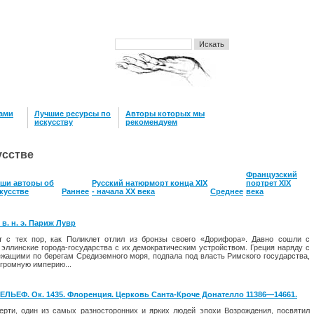
нами
Лучшие ресурсы по
Авторы которых мы
искусству
рекомендуем
усстве
Французский
ши авторы об
Русский натюрморт конца XIX
портрет XIX
кусстве
Раннее
- начала XX века
Среднее
века
. н. э. Париж Лувр
 с тех пор, как Поликлет отлил из бронзы своего «Дорифора». Давно со­шли с
эллинские города-го­сударства с их демократическим устройством. Греция наряду с
ежащими по берегам Средиземного моря, подпала под власть Римского государства,
громную империю...
ЬЕФ. Ок. 1435. Флоренция. Церковь Санта-Кроче Донателло 11386—14661.
ерти, один из самых разно­сторонних и ярких людей эпохи Возрождения, по­святил