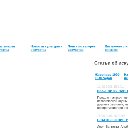
а галерея
Новости культуры и
Поиск по галерее
Вы можете с 
усcтва
искусства
искусства
связатся
Статьи об иск
Живопись 1920-
На
1930 годов
ис
12.08.2006 15:14:14
БЮСТ ВИТЕЛЛИН. I в
Прошло пятьсот лет
исторической сцены 
другими землями, л
превратившегося в о
18.08.2006 20:20:58
БЛАГОВЕЩЕНИЕ. РЕЛ
Леон Баттиста Альб