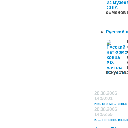
обменов 
Русский н
искусств
20.08.2006
14:50:01
И.И.Левитан. Лесные
20.08.2006
14:56:55
В. Д. Поленов. Больн