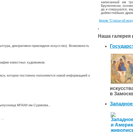
написанный им тра
Брунеллески, осново
да и сокрушался, ви
доблестнейших древн
Архив "Статьи об иск
Наша галерея 
Государс
ьптура, декоративно-прикладное искусство). Возможность
графии известных художников.
иси, которое постоянно пополняется новой информацией о
искусст
в Замоск
Западное
выпускница МГАХИ им.Сурикова...
...