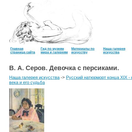
Главная
Гид по музеям
Материалы по
Наша галерея
страница сайта
мира и галереям
искусству
искусcтва
В. А. Серов. Девочка с персиками.
Наша галерея искусства
->
Русский натюрморт конца XIX -
века и его судьба