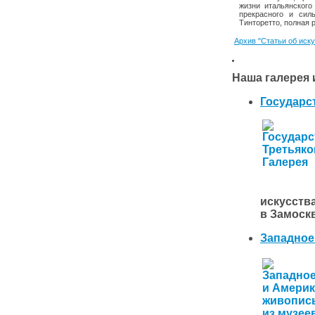
жизни итальянского
прекрасного и сил
Тинторетто, полная 
Архив "Статьи об иск
Наша галерея 
Государс
искусст
в Замоск
Западное