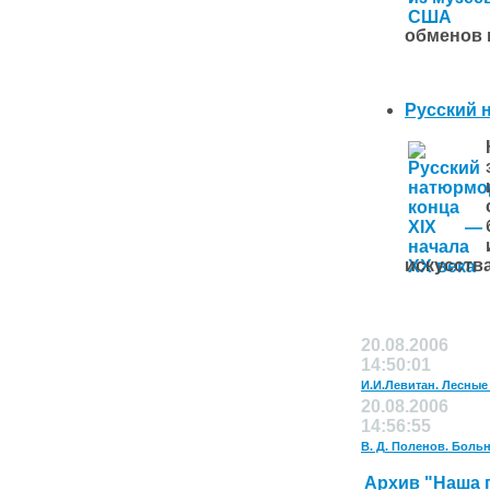
обменов 
Русский н
искусств
20.08.2006
14:50:01
И.И.Левитан. Лесные
20.08.2006
14:56:55
В. Д. Поленов. Больн
Архив "Наша 