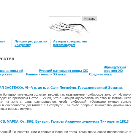
нами
Лучшие ресурсы по
Авторы которых мы
искусству
рекомендуем
усстве
Французский
ши авторы об
Русский натюрморт конца XIX
портрет XIX
кусстве
Раннее
- начала XX века
Среднее
века
ЗАСТЕЖКА. VI—V в. до н. э. Санк-Петербург. Государственный Эрмитаж
я большая коллекция золотых вещей, так называемое «си­бирское золото». История
одит ко временам Петра I. Узнав, что в Сибири «добывают» из старых могильников
я из зо­лота, царь распорядился, чтобы сибирский губер­натор скупал всякие
 в со­хранности доставлял в Петербург. Так было собрано множество диковинных
нных весьма искусно.
. МАРКА. Ок. 1562. Венеция. Галерея Академии художеств Тинторетто 11518
ванный Тинторетто, жил и творил в Венеции тогда, когда трагические про­тиворечия в