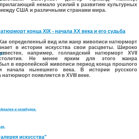
прилагающий немало усилий к развитию культурных
между США и различными странами мира.
атюрморт конца XIX - начала XX века и его судьба
Как определенный вид или жанр живописи натюрморт
знает в истории искусства свои расцветы. Широко
известен, например, голландский натюрморт
XVII
столетия. Не менее ярким для этого жанра
был в европейской живописи период конца прош­лого
и начала нынешнего века. В истории русского
а натюрморт появляется в
XVIII
веке.
 фиалки и незабудки.
ая.
галерея искусства"