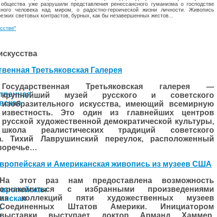
 общества уже разрушили представления ренессансного гума­низма о господстве
ьного чело­века над миром, о радостно-героической жизни личности. Живопись
резких световых контрастов, бурных, как бы незавершенных жес­тов...
усстве"
искусства
твенная Третьяковская Галерея
Государственная Третьяковская галерея —
крупнейший музей русского и советского
изобразительного искусства, имеющий всемирную
известность. Это один из главнейших центров
русской художественной демократической культуры,
школа реалистических традиций советского
ва. Тихий Лаврушинский переулок, расположенный
воречье…
вропейская и Американская живопись из музеев США
На этот раз нам предоставлена возможность
ознакомиться с избранными произведениями
из коллекций пяти художественных музеев
Соединенных Штатов Америки. Инициатором
выставки выступает доктор Арманд Хаммер,