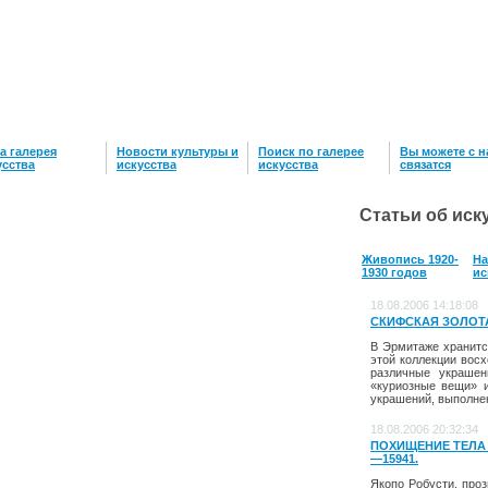
а галерея
Новости культуры и
Поиск по галерее
Вы можете с 
усcтва
искусства
искусства
связатся
Статьи об иск
Живопись 1920-
На
1930 годов
ис
18.08.2006 14:18:08
СКИФСКАЯ ЗОЛОТАЯ 
В Эрмитаже хранитс
этой коллекции восх
различные украшени
«куриозные вещи» и
украшений, выполне
18.08.2006 20:32:34
ПОХИЩЕНИЕ ТЕЛА СВ
—15941.
Якопо Робусти, проз