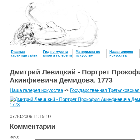
Главная
Гид по музеям
Материалы по
Наша галерея
страница сайта
мира и галереям
искусству
искусcтва
Дмитрий Левицкий - Портрет Прокоф
Акинфиевича Демидова. 1773
Наша галерея искусства
->
Государственная Третьяковская
07.10.2006 11:19:10
Комментарии
ФИО: