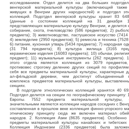
исследованием. Отдел делится на два больших подотдел
венгерской материальной культуры (включающий также
живущих в Венгрии других народностей) и подотдел этн
коллекций. Подотдел венгерской культуры хранит 83 64
(данные о состоянии коллекций на 31 декабря 1
представляющих материальную культуру Венгрии, и делится н
собирание, охота, пчеловодство (586 предметов); 2) рыбол
предмета); 3) животноводство, пастушеское искусство (7414
4) земледелие (2950 предметов); 5) ремесла и техника (7528
6) питание, кухонная утварь (5434 предмета); 7) народная од
(31 794 предмета); 8) культура жилища (3165 пред
керамические изделия (16083 предмета); 10) обычаи, религия
предмет); 11) музыкальные инструменты (262 предмета). 1
этого отдела является коллекция из 3079 предметов,
противовес строгому делению других секций по профилям
себя все предметы материальной культуры, характерные д
ал-фёльдской деревни, чем достигнут объединенный п
комплекса предметов материальной культуры, выставленн
секциях.
В подотделе этнологических коллекций хранятся 40 69
Подотдел делится на секции по географическому принципу: 
Европы. 7552 предмета материальной культуры, 
значительными являются коллекции народов соседних с Венг
составленная в прошлом веке коллекция финно-угорского м
этническому принципу сюда же включен материал обийс
народов. 2. Коллекция Азии (8635 предметов). Особенно
предметы материальной культуры нанайских и тибетских 
Коллекция Индонезии (2336 предметов) была залож