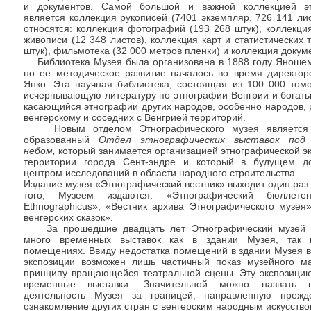
и документов. Самой большой и важной коллекцией эт
является коллекция рукописей (7401 экземпляр, 726 141 лис
относятся: коллекция фотографий (193 268 штук), коллекци
живописи (12 348 листов), коллекция карт и статистических 
штук), фильмотека (32 000 метров пленки) и коллекция докум
Библиотека Музея была организована в 1888 году Яношем
но ее методическое развитие началось во время директор
Янко. Эта научная библиотека, состоящая из 100 000 томо
исчерпывающую литературу по этнографии Венгрии и богаты
касающийся этнографии других народов, особенно народов,
венгерскому и соседних с Венгрией территорий.
Новым отделом Этнографического музея является 
образованный
Отдел этно
графических выставок по
небом,
который занимается организацией этнографической э
территории города Сент-эндре и который в будущем д
центром исследований в области народного строительства.
Издание музея «Этнографический вестник» выходит один раз 
того, Музеем издаются: «Этнографический бюллетен
Ethnographicus», «Вестник архива Этнографического музея
венгерских сказок».
За прошедшие двадцать лет Этнографический музей о
много временных выставок как в здании Музея, так 
помещениях. Ввиду недостатка помещений в здании Музея в
экспозиции возможен лишь частичный показ музейного м
принципу вращающейся театральной сцены. Эту экспозици
временные выставки. Значительной можно назвать в
деятельность Музея за границей, направленную прежд
ознакомление других стран с венгерским народным искусство