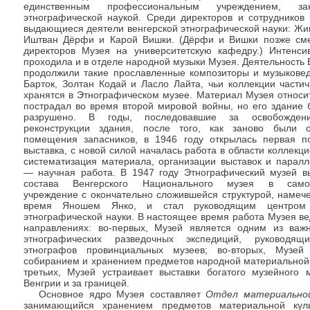
единственным профессиональным учреждением, за
этнографической наукой. Среди директоров и сотрудников
выдающиеся деятели венгерской этнографической науки: Жи
Иштван Дёрфи и Карой Вишки. (Дёрфи и Вишки позже см
директоров Музея на университетскую кафедру.) Интенси
проходила и в отделе народной музыки Музея. Деятельность
продолжили такие прославленные композиторы и музыковед
Барток, Золтан Кодай и Ласло Лайта, чьи коллекции части
хранятся в Этнографическом музее. Материал Музея относи
пострадал во время второй мировой войны, но его здание 
разрушено. В годы, последовавшие за освобожден
реконструкции здания, после того, как заново были 
помещения запасников, в 1946 году открылась первая п
выставка, с новой силой началась работа в области коллекц
систематизация материала, организации выставок и паралл
— научная работа. В 1947 году Этнографический музей в
состава Венгерского Национального музея в самос
учреждение с окончательно сложившейся структурой, намеч
время Яношем Янко, и стал руководящим центром 
этнографической науки. В настоящее время работа Музея ве
направлениях: во-первых, Музей является одним из важ
этнографических разведочных экспедиций, руководящ
этнографов провинциальных музеев; во-вторых, Музей
собиранием и хранением предметов народной материальной 
третьих, Музей устраивает выставки богатого музейного 
Венгрии и за границей.
Основное ядро Музея составляет
Отдел ма
териально
занимающийся хранением предметов материальной кул