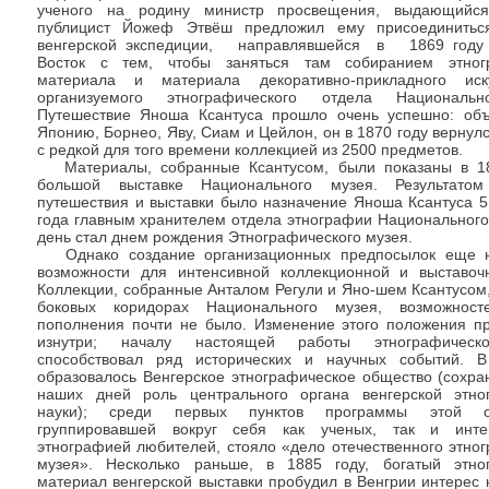
ученого на родину министр просвещения, выдающийс
публицист Йожеф Этвёш предложил ему присоединиться
венгерской экспедиции, направлявшейся в 1869 году 
Восток с тем, чтобы заняться там собиранием этногр
материала и материала декоративно-прикладного иск
организуемого этнографического отдела Национальн
Путешествие Яноша Ксантуса прошло очень успешно: объ
Японию, Борнео, Яву, Сиам и Цейлон, он в 1870 году вернул
с редкой для того времени коллекцией из 2500 предметов.
Материалы, собранные Ксантусом, были показаны в 18
большой выставке Национального музея. Результатом
путешествия и выставки было назначение Яноша Ксантуса 5
года главным хранителем отдела этнографии Национального
день стал днем рождения Этнографического музея.
Однако создание организационных предпосылок еще н
возможности для интенсивной коллекционной и выставоч
Коллекции, собранные Анталом Регули и Яно-шем Ксантусом
боковых коридорах Национального музея, возможнос
пополнения почти не было. Изменение этого положения п
изнутри; началу настоящей работы этнографическ
способствовал ряд исторических и научных событий. 
образовалось Венгерское этнографическое общество (сохра
наших дней роль центрального органа венгерской этно
науки); среди первых пунктов программы этой ор
группировавшей вокруг себя как ученых, так и инте
этнографией любителей, стояло «дело отечественного этно
музея». Несколько раньше, в 1885 году, богатый этно
материал венгерской выставки пробудил в Венгрии интерес