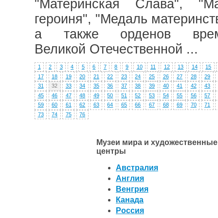
"Материнская Слава", "Ма
героиня", "Медаль материнст
а также орденов вре
Великой Отечественной ...
1
2
3
4
5
6
7
8
9
10
11
12
13
14
15
17
18
19
20
21
22
23
24
25
26
27
28
29
31
32
33
34
35
36
37
38
39
40
41
42
43
45
46
47
48
49
50
51
52
53
54
55
56
57
59
60
61
62
63
64
65
66
67
68
69
70
71
73
74
75
76
Музеи мира и художественные
центры
Австралия
Англия
Венгрия
Канада
Россия