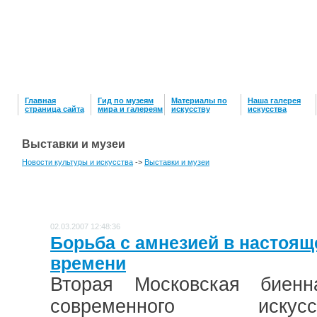
Главная
Гид по музеям
Материалы по
Наша галерея
страница сайта
мира и галереям
искусству
искусcтва
Выставки и музеи
Новости культуры и искусства
->
Выставки и музеи
02.03.2007 12:48:36
Борьба с амнезией в настоя
времени
Вторая Московская биенн
современного искусс